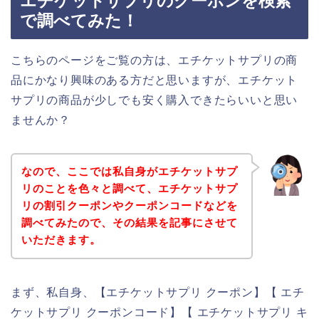
エチケットサプリのクーポンを検索
で調べてみた！
こちらのページをご覧の方は、エチケットサプリの商
品にかなり興味のある方だと思いますが、エチケット
サプリの商品が少しでも安く購入できたらいいと思い
ませんか？
なので、ここでは私自身がエチケットサプ
リのことを色々と調べて、エチケットサプ
リの割引クーポンやクーポンコードなどを
調べてみたので、その結果を記事にさせて
いただきます。
まず、私自身、【エチケットサプリ クーポン】【 エチ
ケットサプリ クーポンコード】【 エチケットサプリ キ