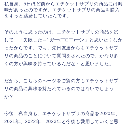
私自身、5日ほど前からエチケットサプリの商品には興
味があったのですが、エチケットサプリの商品を購入
をずっと躊躇していたんです。
そのように思ったのは、エチケットサプリの商品を試
して、「失敗した～ﾟガ━(￣□￣)━ン」と思いたくなか
ったからです。でも、先日友達からもエチケットサプ
リの商品のことについて質問をされたので、かなり多
くの方が興味を持っているんだな～と思いました。
だから、こちらのページをご覧の方もエチケットサプ
リの商品に興味を持たれているのではないでしょう
か？
今後、私自身も、エチケットサプリの商品を2020年、
2021年、2022年、2023年と今後も愛用していくと思