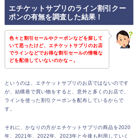
エチケットサプリのライン割引クー
ポンの有無を調査した結果！
色々と割引セールやクーポンなどを探して
いて思ったけど、エチケットサプリのお店
でラインなどでお得な割引セールの情報な
どを配信していないのかな～。
というのは、エチケットサプリのお店ではないのです
が、結構巷で買い物をすると、意外と多くのお店で、
ラインを使った割引クーポンを配布しているからで
す。
それに、かなりの方がエチケットサプリの商品を2020
年、2021年、2022年、2023年と今後も利用していく