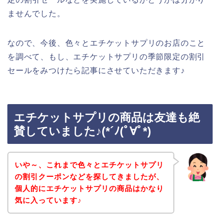
ませんでした。
なので、今後、色々とエチケットサプリのお店のこと
を調べて、もし、エチケットサプリの季節限定の割引
セールをみつけたら記事にさせていただきます♪
エチケットサプリの商品は友達も絶
賛していました♪(*´ﾉ(ﾟ∀ﾟ*)
いや～、これまで色々とエチケットサプリ
の割引クーポンなどを探してきましたが、
個人的にエチケットサプリの商品はかなり
気に入っています♪