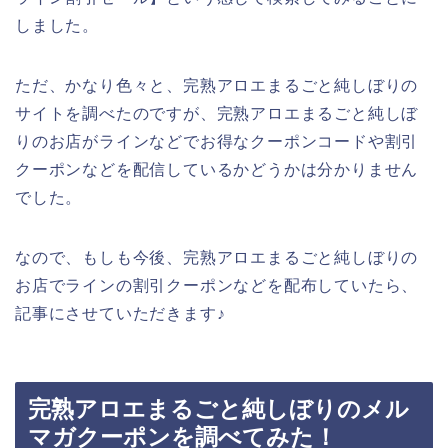
しました。
ただ、かなり色々と、完熟アロエまるごと純しぼりの
サイトを調べたのですが、完熟アロエまるごと純しぼ
りのお店がラインなどでお得なクーポンコードや割引
クーポンなどを配信しているかどうかは分かりません
でした。
なので、もしも今後、完熟アロエまるごと純しぼりの
お店でラインの割引クーポンなどを配布していたら、
記事にさせていただきます♪
完熟アロエまるごと純しぼりのメル
マガクーポンを調べてみた！