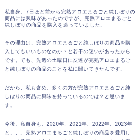
私自身、7日ほど前から完熟アロエまるごと純しぼりの
商品には興味があったのですが、完熟アロエまるごと
純しぼりの商品を購入を迷っていました。
その理由は、完熟アロエまるごと純しぼりの商品を購
入してもいいものなのか？と若干の迷いがあったから
です。でも、先週の土曜日に友達が完熟アロエまるご
と純しぼりの商品のことを私に聞いてきたんです。
だから、私も含め、多くの方が完熟アロエまるごと純
しぼりの商品に興味を持っているのでは？と思いま
す。
今後、私自身も、2020年、2021年、2022年、2023年
と、、。完熟アロエまるごと純しぼりの商品を愛用し