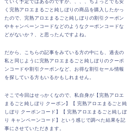
ていく予定ではあるのですが、、、、ちょっとでも安
く完熟アロエまるごと純しぼりの商品を購入したかっ
たので、完熟アロエまるごと純しぼりの割引クーポン
やキャンペーンコードなどのようなクーポンコードな
どがないか？、と思ったんですよね。
だから、こちらの記事をみている方の中にも、過去の
私と同じように完熟アロエまるごと純しぼりのクーポ
ンコードや割引クーポンなど、お得な割引セール情報
を探している方もいるかもしれません。
そこで今回はせっかくなので、私自身が【完熟アロエ
まるごと純しぼり クーポン】【 完熟アロエまるごと純
しぼり クーポンコード】【 完熟アロエまるごと純しぼ
り キャンペーンコード】という感じで調べた結果を記
事にさせていただきます。