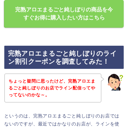
完熟アロエまるごと純しぼりの商品を今
すぐお得に購入したい方はこちら
完熟アロエまるごと純しぼりのライ
ン割引クーポンを調査してみた！
ちょっと疑問に思ったけど、完熟アロエま
るごと純しぼりのお店でライン配信ってや
ってないのかな～。
というのは、完熟アロエまるごと純しぼりのお店では
ないのですが、最近ではかなりのお店が、ラインを使