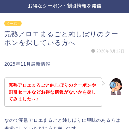
お得なクーポン・割引情報を発信
クーポン
完熟アロエまるごと純しぼりのクー
ポンを探している方へ
2020年8月12日
2025年11月最新情報
完熟アロエまるごと純しぼりのクーポンや
割引セールなどお得な情報がないかを探し
てみました～♪
なので完熟アロエまるごと純しぼりに興味のある方は
参考にしていただけると幸いです。