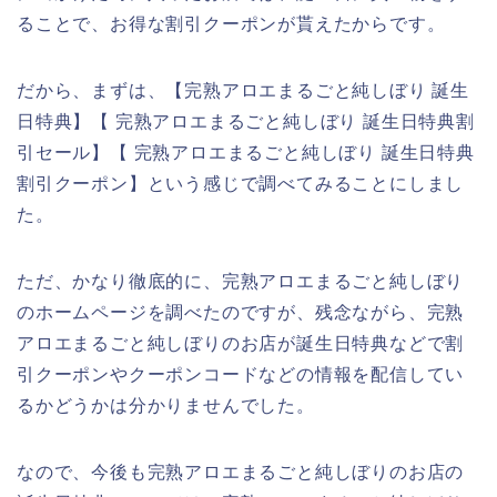
ることで、お得な割引クーポンが貰えたからです。
だから、まずは、【完熟アロエまるごと純しぼり 誕生
日特典】【 完熟アロエまるごと純しぼり 誕生日特典割
引セール】【 完熟アロエまるごと純しぼり 誕生日特典
割引クーポン】という感じで調べてみることにしまし
た。
ただ、かなり徹底的に、完熟アロエまるごと純しぼり
のホームページを調べたのですが、残念ながら、完熟
アロエまるごと純しぼりのお店が誕生日特典などで割
引クーポンやクーポンコードなどの情報を配信してい
るかどうかは分かりませんでした。
なので、今後も完熟アロエまるごと純しぼりのお店の