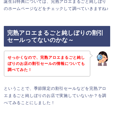
誕生日特典については、完熟アロエまるごと純しぼり
のホームページなどをチェックして調べていきますね♪
完熟アロエまるごと純しぼりの割引
セールってないのかな～
せっかくなので、完熟アロエまるごと純し
ぼりのお店の割引セールの情報についても
調べてみた！
ということで、季節限定の割引セールなどを完熟アロ
エまるごと純しぼりのお店で実施していないか？を調
べてみることにしました！