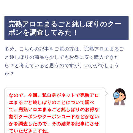
完熟アロエまるごと純しぼりのクー
ポンを調査してみた！
多分、こちらの記事をご覧の方は、完熟アロエまるご
と純しぼりの商品を少しでもお得に安く購入できた
ら？と考えていると思うのですが、いかがでしょう
か？
なので、今回、私自身がネットで完熟アロ
エまるごと純しぼりのことについて調べ
て、完熟アロエまるごと純しぼりのお得な
割引クーポンやクーポンコードなどがない
かを調査したので、その結果を記事にさせ
ていただきますね。