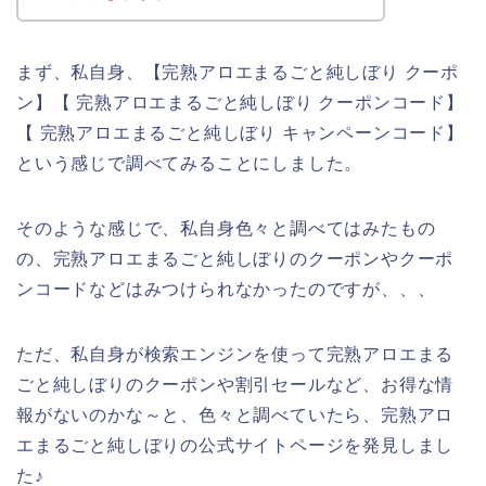
まず、私自身、【完熟アロエまるごと純しぼり クーポ
ン】【 完熟アロエまるごと純しぼり クーポンコード】
【 完熟アロエまるごと純しぼり キャンペーンコード】
という感じで調べてみることにしました。
そのような感じで、私自身色々と調べてはみたもの
の、完熟アロエまるごと純しぼりのクーポンやクーポ
ンコードなどはみつけられなかったのですが、、、
ただ、私自身が検索エンジンを使って完熟アロエまる
ごと純しぼりのクーポンや割引セールなど、お得な情
報がないのかな～と、色々と調べていたら、完熟アロ
エまるごと純しぼりの公式サイトページを発見しまし
た♪