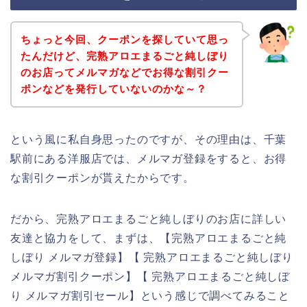
ちょっと今回、クーポンを探していて思っ
たんだけど、完熟アロエまるごと純しぼり
のお店ってメルマガなどでお得な割引クー
ポンなどを発行していないのかな～？
という風に私自身思ったのですが、その理由は、千葉
駅前にある洋服店では、メルマガ登録をすると、お得
な割引クーポンが貰えたからです。
だから、完熟アロエまるごと純しぼりのお店に詳しい
友達と協力をして、まずは、【完熟アロエまるごと純
しぼり メルマガ登録】【 完熟アロエまるごと純しぼり
メルマガ割引クーポン】【 完熟アロエまるごと純しぼ
り メルマガ割引セール】という感じで調べてみること