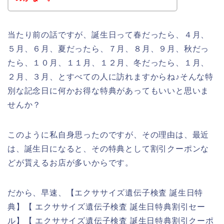
当たり前の話ですが、誕生日って春だったら、４月、
５月、６月、夏だったら、７月、８月、９月、秋だっ
たら、１０月、１１月、１２月、冬だったら、１月、
２月、３月、とすべての人に訪れますからね♪そんな特
別な記念日に何かお得な特典があってもいいと思いま
せんか？
このように私自身思ったのですが、その理由は、最近
は、誕生日になると、その特典として割引クーポンな
どが貰えるお店が多いからです。
だから、早速、【エクササイズ遺伝子検査 誕生日特
典】【 エクササイズ遺伝子検査 誕生日特典割引セー
ル】【 エクササイズ遺伝子検査 誕生日特典割引クーポ