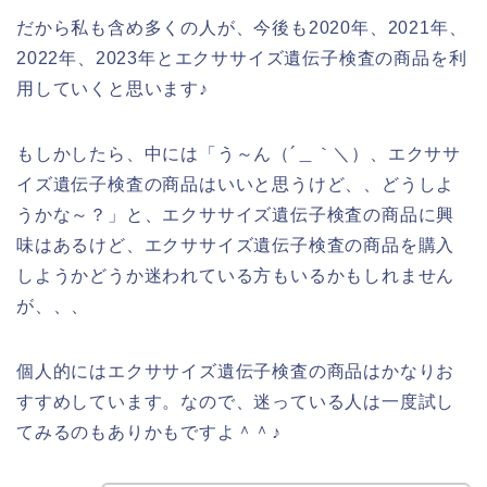
だから私も含め多くの人が、今後も2020年、2021年、
2022年、2023年とエクササイズ遺伝子検査の商品を利
用していくと思います♪
もしかしたら、中には「う～ん（´＿｀＼）、エクササ
イズ遺伝子検査の商品はいいと思うけど、、どうしよ
うかな～？」と、エクササイズ遺伝子検査の商品に興
味はあるけど、エクササイズ遺伝子検査の商品を購入
しようかどうか迷われている方もいるかもしれません
が、、、
個人的にはエクササイズ遺伝子検査の商品はかなりお
すすめしています。なので、迷っている人は一度試し
てみるのもありかもですよ＾＾♪