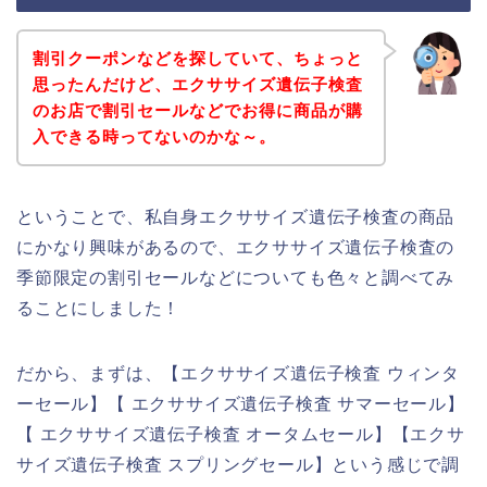
割引クーポンなどを探していて、ちょっと
思ったんだけど、エクササイズ遺伝子検査
のお店で割引セールなどでお得に商品が購
入できる時ってないのかな～。
ということで、私自身エクササイズ遺伝子検査の商品
にかなり興味があるので、エクササイズ遺伝子検査の
季節限定の割引セールなどについても色々と調べてみ
ることにしました！
だから、まずは、【エクササイズ遺伝子検査 ウィンタ
ーセール】【 エクササイズ遺伝子検査 サマーセール】
【 エクササイズ遺伝子検査 オータムセール】【エクサ
サイズ遺伝子検査 スプリングセール】という感じで調