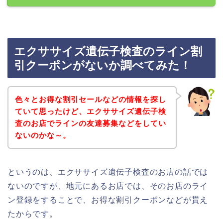
エクササイズ遺伝子検査のライン割
引クーポンがないか調べてみた！
色々とお得な割引セールなどの情報を探し
ていて思ったけど、エクササイズ遺伝子検
査のお店でラインの友達募集などをしてい
ないのかな～。
というのは、エクササイズ遺伝子検査のお店の話では
ないのですが、地元にあるお店では、そのお店のライ
ン登録をすることで、お得な割引クーポンなどが貰え
たからです。