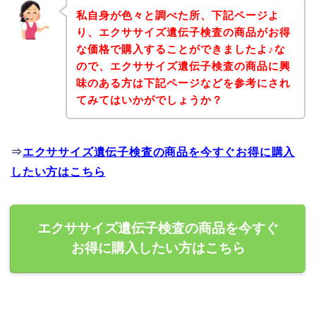
私自身が色々と調べた所、下記ページよ
り、エクササイズ遺伝子検査の商品がお得
な価格で購入することができましたよ♪な
ので、エクササイズ遺伝子検査の商品に興
味のある方は下記ページなどを参考にされ
てみてはいかがでしょうか？
⇒
エクササイズ遺伝子検査の商品を今すぐお得に購入
したい方はこちら
エクササイズ遺伝子検査の商品を今すぐ
お得に購入したい方はこちら