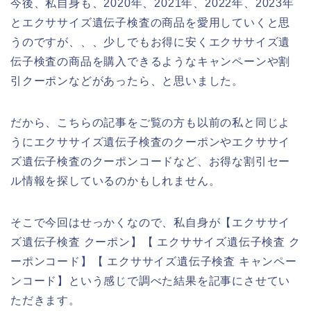
今後、私自身も、2020年、2021年、2022年、2023年
とエクササイズ遺伝子検査の商品を愛用していくと思
うのですが、、、少しでもお得に安くエクササイズ遺
伝子検査の商品を購入できるようなキャンペーンや割
引クーポンなどがあったら、と思いました。
だから、こちらの記事をご覧の方も以前の私と同じよ
うにエクササイズ遺伝子検査のクーポンやエクササイ
ズ遺伝子検査のクーポンコードなど、お得な割引セー
ル情報を探しているのかもしれません。
そこで今回はせっかくなので、私自身が【エクササイ
ズ遺伝子検査 クーポン】【 エクササイズ遺伝子検査 ク
ーポンコード】【 エクササイズ遺伝子検査 キャンペー
ンコード】という感じで調べた結果を記事にさせてい
ただきます。