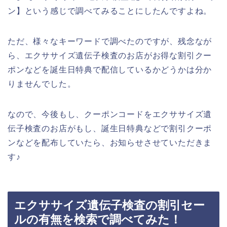
ン】という感じで調べてみることにしたんですよね。
ただ、様々なキーワードで調べたのですが、残念なが
ら、エクササイズ遺伝子検査のお店がお得な割引クー
ポンなどを誕生日特典で配信しているかどうかは分か
りませんでした。
なので、今後もし、クーポンコードをエクササイズ遺
伝子検査のお店がもし、誕生日特典などで割引クーポ
ンなどを配布していたら、お知らせさせていただきま
す♪
エクササイズ遺伝子検査の割引セー
ルの有無を検索で調べてみた！