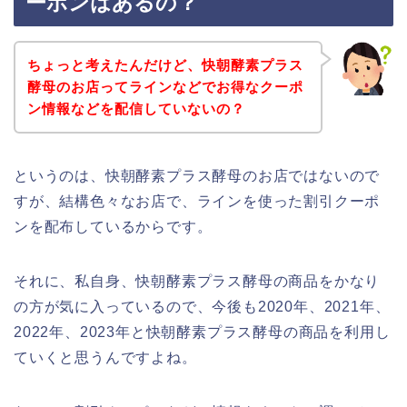
ーポンはあるの？
ちょっと考えたんだけど、快朝酵素プラス
酵母のお店ってラインなどでお得なクーポ
ン情報などを配信していないの？
というのは、快朝酵素プラス酵母のお店ではないので
すが、結構色々なお店で、ラインを使った割引クーポ
ンを配布しているからです。
それに、私自身、快朝酵素プラス酵母の商品をかなり
の方が気に入っているので、今後も2020年、2021年、
2022年、2023年と快朝酵素プラス酵母の商品を利用し
ていくと思うんですよね。