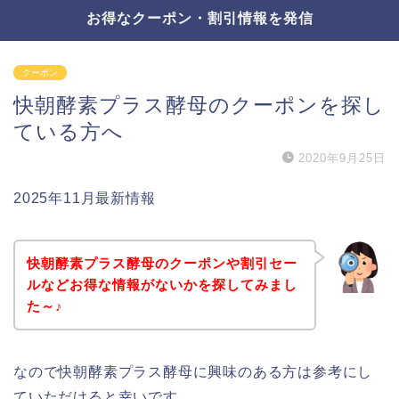
お得なクーポン・割引情報を発信
クーポン
快朝酵素プラス酵母のクーポンを探し
ている方へ
2020年9月25日
2025年11月最新情報
快朝酵素プラス酵母のクーポンや割引セー
ルなどお得な情報がないかを探してみまし
た～♪
なので快朝酵素プラス酵母に興味のある方は参考にし
ていただけると幸いです。