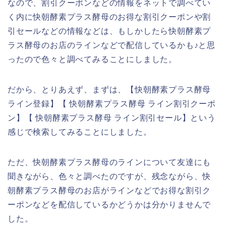
なので、割引クーポンなどの情報をネットで調べてい
く内に快朝酵素プラス酵母のお得な割引クーポンや割
引セールなどの情報などは、もしかしたら快朝酵素プ
ラス酵母のお店のラインなどで配信しているかも♪と思
ったので色々と調べてみることにしました。
だから、とりあえず、まずは、【快朝酵素プラス酵母
ライン登録】【 快朝酵素プラス酵母 ライン割引クーポ
ン】【 快朝酵素プラス酵母 ライン割引セール】という
感じで検索してみることにしました。
ただ、快朝酵素プラス酵母のラインについて友達にも
聞きながら、色々と調べたのですが、残念ながら、快
朝酵素プラス酵母のお店がラインなどでお得な割引ク
ーポンなどを配信しているかどうかは分かりませんで
した。