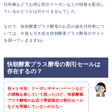
日特典などでお得な割引クーポンなどの情報を配信し
ているかどうかは分かりませんでした。
なので、快朝酵素プラス酵母のお店の誕生日特典につ
いては、今後も引き続き快朝酵素プラス酵母のサイト
を調べていきますね♪
快朝酵素プラス酵母の割引セールは
存在するの？
色々と今回、クーポンやキャンペーンなど
の情報を探していて思ったけど、快朝酵素
プラス酵母のお店で季節限定の割引セール
などを実施していないのかな～