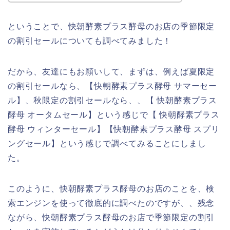
ということで、快朝酵素プラス酵母のお店の季節限定
の割引セールについても調べてみました！
だから、友達にもお願いして、まずは、例えば夏限定
の割引セールなら、【快朝酵素プラス酵母 サマーセー
ル】、秋限定の割引セールなら、、【 快朝酵素プラス
酵母 オータムセール】という感じで【 快朝酵素プラス
酵母 ウィンターセール】【快朝酵素プラス酵母 スプリ
ングセール】という感じで調べてみることにしまし
た。
このように、快朝酵素プラス酵母のお店のことを、検
索エンジンを使って徹底的に調べたのですが、、残念
ながら、快朝酵素プラス酵母のお店で季節限定の割引