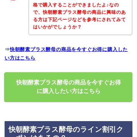
格で購入することができましたよ♪なの
で、快朝酵素プラス酵母の商品に興味のあ
る方は下記ページなどを参考にされてみて
はいかがでしょうか？
⇒
快朝酵素プラス酵母の商品を今すぐお得に購入した
い方はこちら
快朝酵素プラス酵母の商品を今すぐお得
に購入したい方はこちら
快朝酵素プラス酵母のライン割引ク