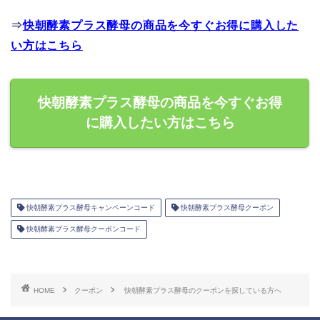
⇒
快朝酵素プラス酵母の商品を今すぐお得に購入した
い方はこちら
快朝酵素プラス酵母の商品を今すぐお得
に購入したい方はこちら
快朝酵素プラス酵母キャンペーンコード
快朝酵素プラス酵母クーポン
快朝酵素プラス酵母クーポンコード
HOME
クーポン
快朝酵素プラス酵母のクーポンを探している方へ