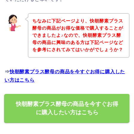
ちなみに下記ページより、快朝酵素プラス
酵母の商品がお得な価格で購入することが
できましたよ♪なので、快朝酵素プラス酵
母の商品に興味のある方は下記ページなど
を参考にされてみてはいかがでしょうか？
⇒
快朝酵素プラス酵母の商品を今すぐお得に購入した
い方はこちら
快朝酵素プラス酵母の商品を今すぐお得
に購入したい方はこちら