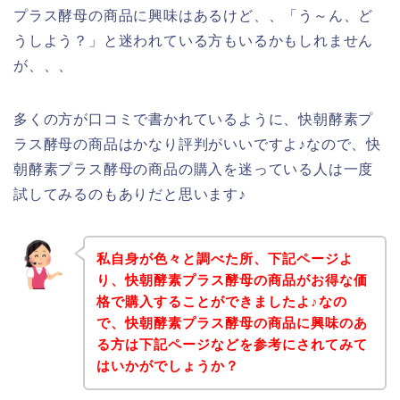
プラス酵母の商品に興味はあるけど、、「う～ん、ど
うしよう？」と迷われている方もいるかもしれません
が、、、
多くの方が口コミで書かれているように、快朝酵素プ
ラス酵母の商品はかなり評判がいいですよ♪なので、快
朝酵素プラス酵母の商品の購入を迷っている人は一度
試してみるのもありだと思います♪
私自身が色々と調べた所、下記ページよ
り、快朝酵素プラス酵母の商品がお得な価
格で購入することができましたよ♪なの
で、快朝酵素プラス酵母の商品に興味のあ
る方は下記ページなどを参考にされてみて
はいかがでしょうか？