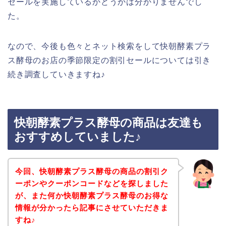
セールを実施しているかどうかは分かりませんでし
た。
なので、今後も色々とネット検索をして快朝酵素プラ
ス酵母のお店の季節限定の割引セールについては引き
続き調査していきますね♪
快朝酵素プラス酵母の商品は友達も
おすすめしていました♪
今回、快朝酵素プラス酵母の商品の割引ク
ーポンやクーポンコードなどを探しました
が、また何か快朝酵素プラス酵母のお得な
情報が分かったら記事にさせていただきま
すね♪