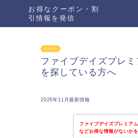
お得なクーポン・割
引情報を発信
クーポン
ファイブデイズプレミ
を探している方へ
2025年11月最新情報
ファイブデイズプレミア
などお得な情報がないかを