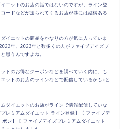
ダイエットのお店の話ではないのですが、ライン登
ンコードなどが送られてくるお店が巷には結構ある
ムダイエットの商品をかなりの方が気に入っていま
、2022年、2023年と数多くの人がファイブデイズプ
くと思うんですよね。
エットのお得なクーポンなどを調べていく内に、も
エットのお店のラインなどで配信しているかも♪と
アムダイエットのお店がラインで情報配信していな
プレミアムダイエット ライン登録】【 ファイブデ
ーポン】【 ファイブデイズプレミアムダイエット