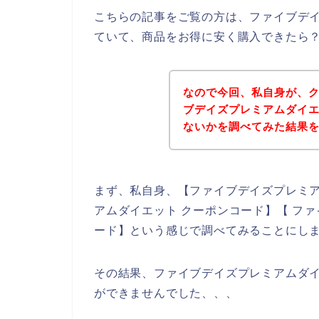
こちらの記事をご覧の方は、ファイブデ
ていて、商品をお得に安く購入できたら
なので今回、私自身が、
ブデイズプレミアムダイ
ないかを調べてみた結果
まず、私自身、【ファイブデイズプレミア
アムダイエット クーポンコード】【 フ
ード】という感じで調べてみることにし
その結果、ファイブデイズプレミアムダ
ができませんでした、、、