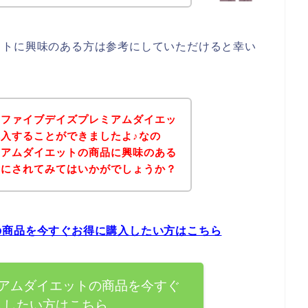
ットに興味のある方は参考にしていただけると幸い
、ファイブデイズプレミアムダイエッ
入することができましたよ♪なの
ミアムダイエットの商品に興味のある
考にされてみてはいかがでしょうか？
の商品を今すぐお得に購入したい方はこちら
アムダイエットの商品を今すぐ
入したい方はこちら