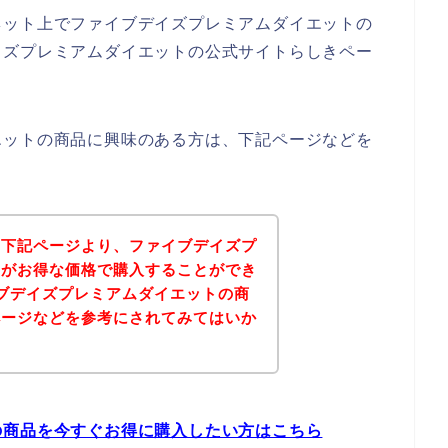
ネット上でファイブデイズプレミアムダイエットの
イズプレミアムダイエットの公式サイトらしきペー
エットの商品に興味のある方は、下記ページなどを
、下記ページより、ファイブデイズプ
品がお得な価格で購入することができ
ブデイズプレミアムダイエットの商
ページなどを参考にされてみてはいか
の商品を今すぐお得に購入したい方はこちら