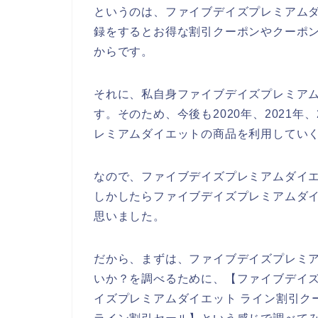
というのは、ファイブデイズプレミアム
録をするとお得な割引クーポンやクーポ
からです。
それに、私自身ファイブデイズプレミア
す。そのため、今後も2020年、2021年
レミアムダイエットの商品を利用してい
なので、ファイブデイズプレミアムダイ
しかしたらファイブデイズプレミアムダイ
思いました。
だから、まずは、ファイブデイズプレミ
いか？を調べるために、【ファイブデイズ
イズプレミアムダイエット ライン割引ク