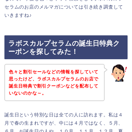
セラムのお店のメルマガについては引き続き調査して
いきますね♪
ラボスカルプセラムの誕生日特典ク
ーポンを探してみた！
色々と割引セールなどの情報を探していて
思ったけど、ラボスカルプセラムのお店で
誕生日特典で割引クーポンなどを配布して
いないのかな～。
誕生日という特別な日は全ての人に訪れます。私は４
月で春の生まれですが、中には４月ではなく、５月、
６月、が誕生日の人や、１０月、１１月、１２月、夏