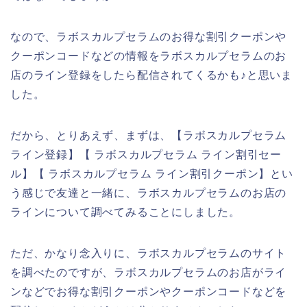
なので、ラボスカルプセラムのお得な割引クーポンや
クーポンコードなどの情報をラボスカルプセラムのお
店のライン登録をしたら配信されてくるかも♪と思いま
した。
だから、とりあえず、まずは、【ラボスカルプセラム
ライン登録】【 ラボスカルプセラム ライン割引セー
ル】【 ラボスカルプセラム ライン割引クーポン】とい
う感じで友達と一緒に、ラボスカルプセラムのお店の
ラインについて調べてみることにしました。
ただ、かなり念入りに、ラボスカルプセラムのサイト
を調べたのですが、ラボスカルプセラムのお店がライ
ンなどでお得な割引クーポンやクーポンコードなどを