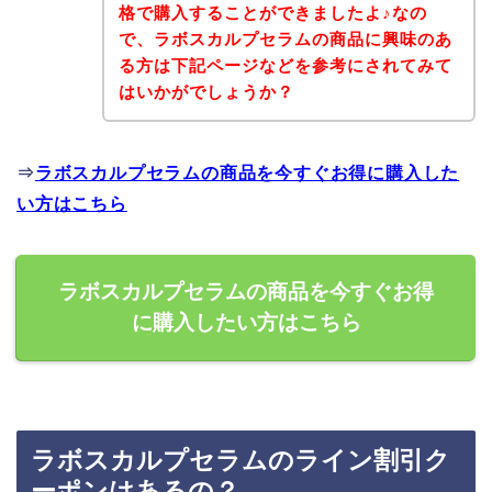
格で購入することができましたよ♪なの
で、ラボスカルプセラムの商品に興味のあ
る方は下記ページなどを参考にされてみて
はいかがでしょうか？
⇒
ラボスカルプセラムの商品を今すぐお得に購入した
い方はこちら
ラボスカルプセラムの商品を今すぐお得
に購入したい方はこちら
ラボスカルプセラムのライン割引ク
ーポンはあるの？