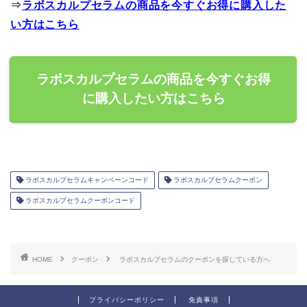
⇒
ラボスカルプセラムの商品を今すぐお得に購入した
い方はこちら
ラボスカルプセラムの商品を今すぐお得
に購入したい方はこちら
ラボスカルプセラムキャンペーンコード
ラボスカルプセラムクーポン
ラボスカルプセラムクーポンコード
HOME
クーポン
ラボスカルプセラムのクーポンを探している方へ
プライバシーポリシー
免責事項