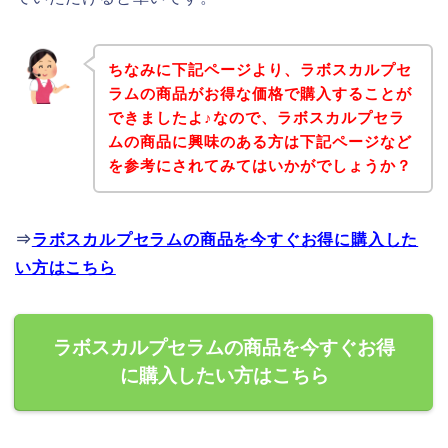
ちなみに下記ページより、ラボスカルプセ
ラムの商品がお得な価格で購入することが
できましたよ♪なので、ラボスカルプセラ
ムの商品に興味のある方は下記ページなど
を参考にされてみてはいかがでしょうか？
⇒
ラボスカルプセラムの商品を今すぐお得に購入した
い方はこちら
ラボスカルプセラムの商品を今すぐお得
に購入したい方はこちら